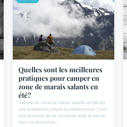
Quelles sont les meilleures
pratiques pour camper en
zone de marais salants en
été?
Camper en zone de marais salants en été est
une expérience unique et passionnante. C'est
une occasion de se connecter avec la nature
dans un environne...