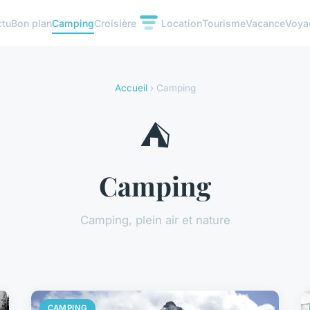
ctu
Bon plan
Camping
Croisière
Location
Tourisme
Vacance
Voya
Accueil
› Camping
⛺
Camping
Camping, plein air et nature
CAMPING