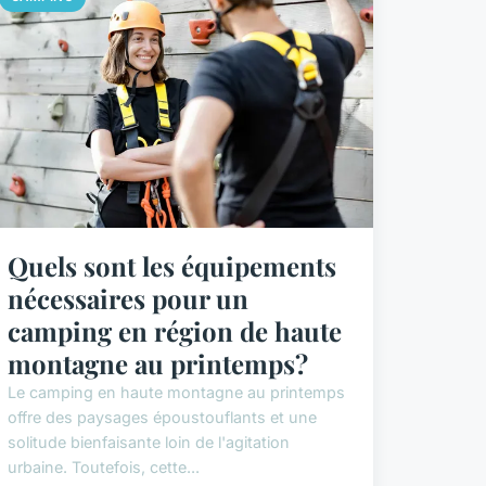
Quels sont les équipements
nécessaires pour un
camping en région de haute
montagne au printemps?
Le camping en haute montagne au printemps
offre des paysages époustouflants et une
solitude bienfaisante loin de l'agitation
urbaine. Toutefois, cette...