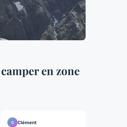
r camper en zone
Clément
C