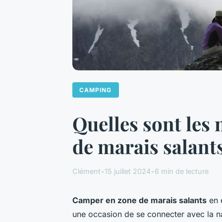
CAMPING
Quelles sont les
de marais salants
Clément
•
15 juillet 2024
•
6 min de lecture
Camper en zone de marais salants
en é
une occasion de se connecter avec la n