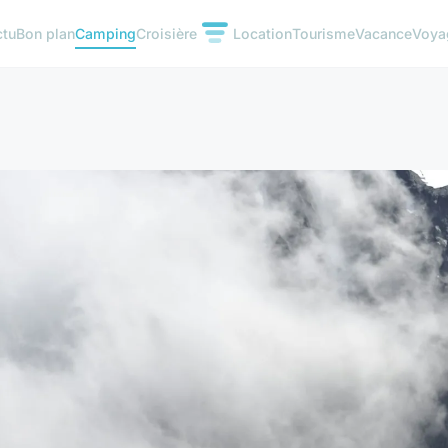
ctu
Bon plan
Camping
Croisière
Location
Tourisme
Vacance
Voya