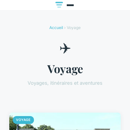
Accueil
› Voyage
✈️
Voyage
Voyages, itinéraires et aventures
VOYAGE