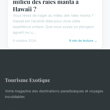
milieu des raies manta à
Hawaii ?
Vous rêvez de nager au milieu des raies manta ?
Hawaii est l'endroit idéal pour vivre cette
expérience unique. Que vous soyez un plongeur
aguerri ou u...
9 octobre 2024
6 min de lecture →
Tourisme Exotique
Votre magazine des destinations paradisiaques et voyages
inoubliables