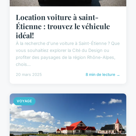
Location voiture à saint-
Étienne : trouvez le véhicule
idéal!
À la recherche d'une voiture à Saint-Étienne ? Que
vous souhaitiez explorer la Cité du Design ou
profiter des paysages de la région Rhône-Alpes,
chois...
20 mars 2025
8 min de lecture →
VOYAGE