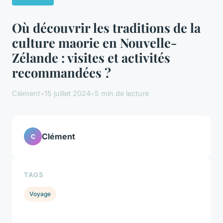
Où découvrir les traditions de la
culture maorie en Nouvelle-
Zélande : visites et activités
recommandées ?
Clément
•
15 juillet 2024
•
5 min de lecture
Clément
C
TAGS
Voyage