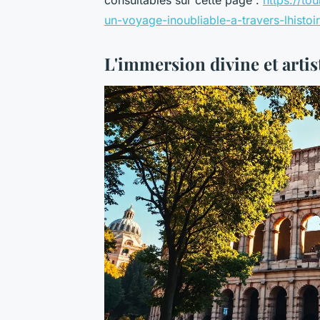
consultables sur cette page :
https://to
un-voyage-inoubliable-a-travers-lhistoi
L'immersion divine et artis