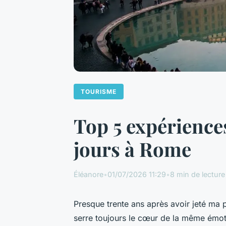
TOURISME
Top 5 expérience
jours à Rome
Éléanore
•
01/07/2026 11:29
•
8 min de lecture
Presque trente ans après avoir jeté ma
serre toujours le cœur de la même émotion