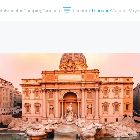
ctu
Bon plan
Camping
Croisière
Location
Tourisme
Vacance
Voya