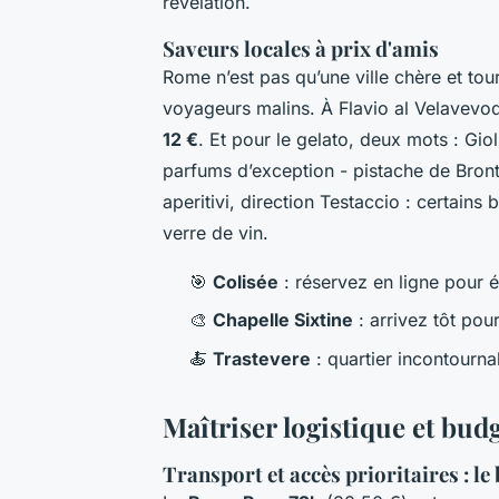
révélation.
Saveurs locales à prix d'amis
Rome n’est pas qu’une ville chère et tou
voyageurs malins. À
Flavio al Velavevo
12 €
. Et pour le gelato, deux mots :
Gioli
parfums d’exception - pistache de Bronte
aperitivi, direction Testaccio : certains
verre de vin.
🎯
Colisée
: réservez en ligne pour év
🎨
Chapelle Sixtine
: arrivez tôt pou
🍝
Trastevere
: quartier incontourn
Maîtriser logistique et bud
Transport et accès prioritaires : le