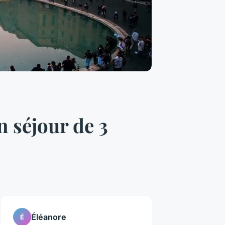
 séjour de 3
Éléanore
É