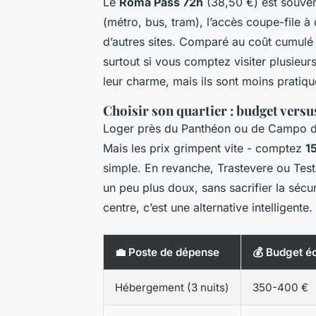
Le
Roma Pass 72h
(38,50 €) est souvent 
(métro, bus, tram), l’accès coupe-file 
d’autres sites. Comparé au coût cumulé de
surtout si vous comptez visiter plusieur
leur charme, mais ils sont moins pratiq
Choisir son quartier : budget vers
Loger près du Panthéon ou de Campo de’ 
Mais les prix grimpent vite - comptez
1
simple. En revanche, Trastevere ou Test
un peu plus doux, sans sacrifier la sécur
centre, c’est une alternative intelligente.
💼 Poste de dépense
💰 Budget 
Hébergement (3 nuits)
350-400 €