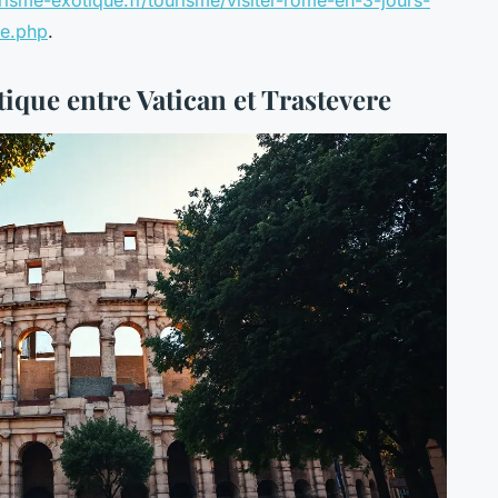
urisme-exotique.fr/tourisme/visiter-rome-en-3-jours-
re.php
.
tique entre Vatican et Trastevere