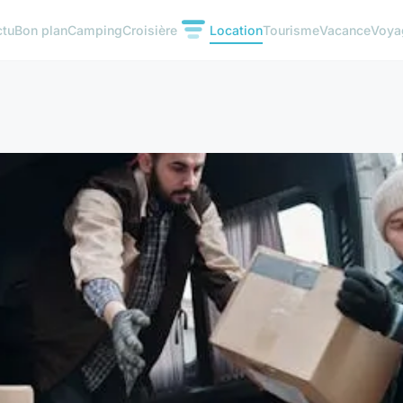
ctu
Bon plan
Camping
Croisière
Location
Tourisme
Vacance
Voya