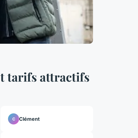
t tarifs attractifs
Clément
C