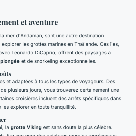
lement et aventure
s la mer d'Andaman, sont une autre destination
 explorer les grottes marines en Thaïlande. Ces îles,
" avec Leonardo DiCaprio, offrent des paysages à
e
plongée
et de snorkeling exceptionnelles.
goûts
iées et adaptées à tous les types de voyageurs. Des
 de plusieurs jours, vous trouverez certainement une
aines croisières incluent des arrêts spécifiques dans
les explorer en toute tranquillité.
uer
i, la
grotte Viking
est sans doute la plus célèbre.
 Leh, tire son nom des peintures murales représentant