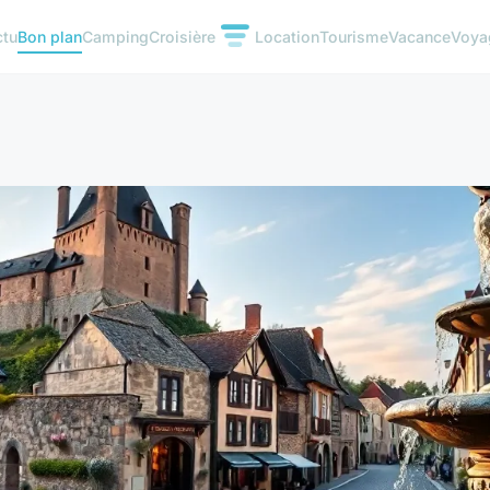
ctu
Bon plan
Camping
Croisière
Location
Tourisme
Vacance
Voya